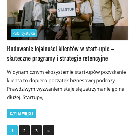
Publicystyka
Budowanie lojalności klientów w start-upie –
skuteczne programy i strategie retencyjne
W dynamicznym ekosystemie start-upów pozyskanie
klienta to dopiero początek biznesowej podróży.
Prawdziwym wyzwaniem staje się zatrzymanie go na
dłużej. Startupy,
CZYTAJ WIĘCEJ
Stronicowanie
Next
1
2
3
»