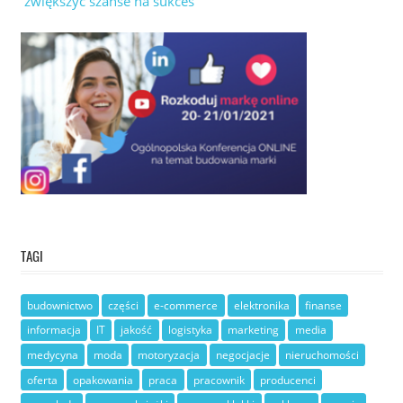
zwiększyć szanse na sukces
TAGI
budownictwo
części
e-commerce
elektronika
finanse
informacja
IT
jakość
logistyka
marketing
media
medycyna
moda
motoryzacja
negocjacje
nieruchomości
oferta
opakowania
praca
pracownik
producenci