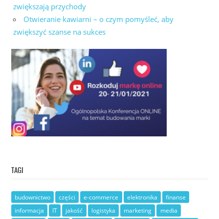
zwiększają przychody
Otwieranie kawiarni – o czym pomyśleć, aby
zwiększyć szanse na sukces
TAGI
budownictwo
części
e-commerce
elektronika
finanse
informacja
IT
jakość
logistyka
marketing
media