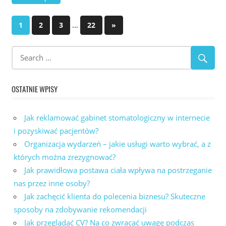
Stronicowanie
…
Next
1
2
3
22
»
Posts
wpisów
OSTATNIE WPISY
Jak reklamować gabinet stomatologiczny w internecie
i pozyskiwać pacjentów?
Organizacja wydarzeń – jakie usługi warto wybrać, a z
których można zrezygnować?
Jak prawidłowa postawa ciała wpływa na postrzeganie
nas przez inne osoby?
Jak zachęcić klienta do polecenia biznesu? Skuteczne
sposoby na zdobywanie rekomendacji
Jak przeglądać CV? Na co zwracać uwagę podczas