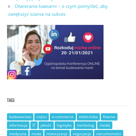
Otwieranie kawiarni – o czym pomyśleć, aby
zwiększyć szanse na sukces
TAGI
budownictwo
części
e-commerce
elektronika
finanse
informacja
IT
jakość
logistyka
marketing
media
medycyna
moda
motoryzacja
negocjacje
nieruchomości