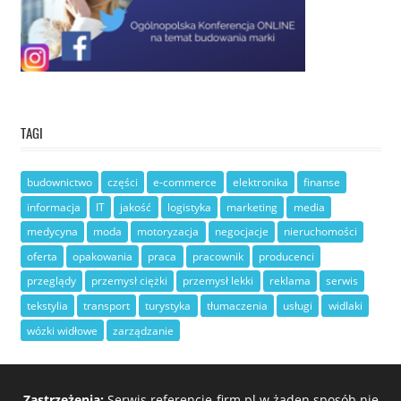
TAGI
budownictwo
części
e-commerce
elektronika
finanse
informacja
IT
jakość
logistyka
marketing
media
medycyna
moda
motoryzacja
negocjacje
nieruchomości
oferta
opakowania
praca
pracownik
producenci
przeglądy
przemysł ciężki
przemysł lekki
reklama
serwis
tekstylia
transport
turystyka
tłumaczenia
usługi
widlaki
wózki widłowe
zarządzanie
Zastrzeżenia:
Serwis referencje-firm.pl w żaden sposób nie