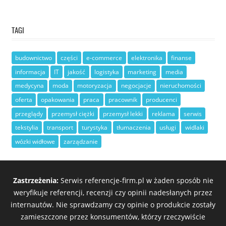
TAGI
budownictwo
części
e-commerce
elektronika
finanse
informacja
IT
jakość
logistyka
marketing
media
medycyna
moda
motoryzacja
negocjacje
nieruchomości
oferta
opakowania
praca
pracownik
producenci
przeglądy
przemysł ciężki
przemysł lekki
reklama
serwis
tekstylia
transport
turystyka
tłumaczenia
usługi
widlaki
wózki widłowe
zarządzanie
Zastrzeżenia:
Serwis referencje-firm.pl w żaden sposób nie
weryfikuje referencji, recenzji czy opinii nadesłanych przez
internautów. Nie sprawdzamy czy opinie o produkcie zostały
zamieszczone przez konsumentów, którzy rzeczywiście