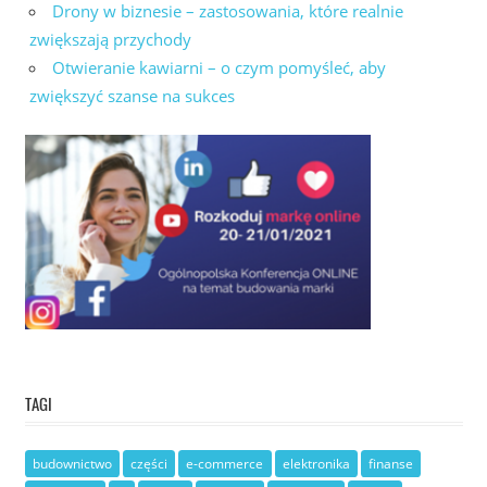
Drony w biznesie – zastosowania, które realnie
zwiększają przychody
Otwieranie kawiarni – o czym pomyśleć, aby
zwiększyć szanse na sukces
TAGI
budownictwo
części
e-commerce
elektronika
finanse