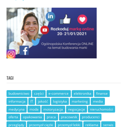
TAGI
budownictwo
części
e-commerce
elektronika
finanse
informacja
IT
jakość
logistyka
marketing
media
medycyna
moda
motoryzacja
negocjacje
nieruchomości
oferta
opakowania
praca
pracownik
producenci
przeglądy
przemysł ciężki
przemysł lekki
reklama
serwis