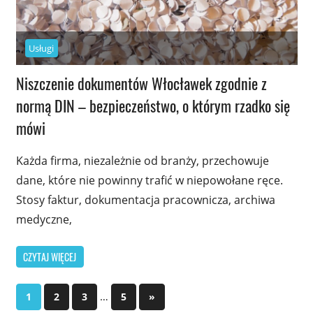
Usługi
Niszczenie dokumentów Włocławek zgodnie z
normą DIN – bezpieczeństwo, o którym rzadko się
mówi
Każda firma, niezależnie od branży, przechowuje
dane, które nie powinny trafić w niepowołane ręce.
Stosy faktur, dokumentacja pracownicza, archiwa
medyczne,
CZYTAJ WIĘCEJ
Stronicowanie
…
Next
1
2
3
5
»
Posts