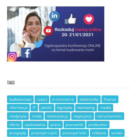
TAGI
budownictwo
części
e-commerce
elektronika
finanse
informacja
IT
jakość
logistyka
marketing
media
medycyna
moda
motoryzacja
negocjacje
nieruchomości
oferta
opakowania
praca
pracownik
producenci
przeglądy
przemysł ciężki
przemysł lekki
reklama
serwis