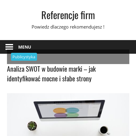
Skip
Referencje firm
to
content
Powiedz dlaczego rekomendujesz !
MENU
Publicystyka
Analiza SWOT w budowie marki – jak
identyfikować mocne i słabe strony