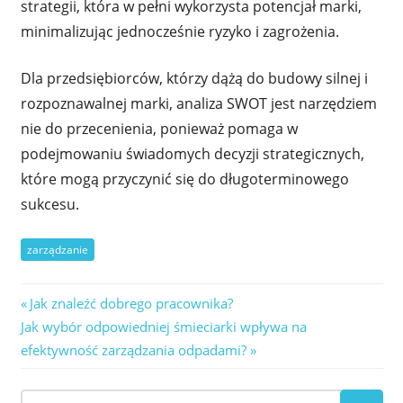
strategii, która w pełni wykorzysta potencjał marki,
minimalizując jednocześnie ryzyko i zagrożenia.
Dla przedsiębiorców, którzy dążą do budowy silnej i
rozpoznawalnej marki, analiza SWOT jest narzędziem
nie do przecenienia, ponieważ pomaga w
podejmowaniu świadomych decyzji strategicznych,
które mogą przyczynić się do długoterminowego
sukcesu.
zarządzanie
Nawigacja
Previous
Jak znaleźć dobrego pracownika?
Next
Post:
Jak wybór odpowiedniej śmieciarki wpływa na
wpisu
Post:
efektywność zarządzania odpadami?