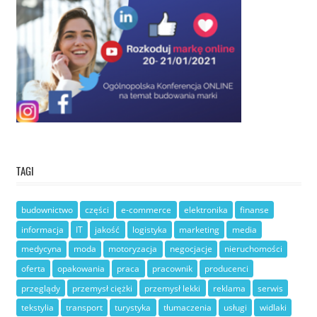
TAGI
budownictwo
części
e-commerce
elektronika
finanse
informacja
IT
jakość
logistyka
marketing
media
medycyna
moda
motoryzacja
negocjacje
nieruchomości
oferta
opakowania
praca
pracownik
producenci
przeglądy
przemysł ciężki
przemysł lekki
reklama
serwis
tekstylia
transport
turystyka
tłumaczenia
usługi
widlaki