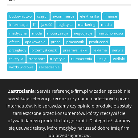
budownictwo
części
e-commerce
elektronika
finanse
informacja
IT
jakość
logistyka
marketing
media
medycyna
moda
motoryzacja
negocjacje
nieruchomości
oferta
opakowania
praca
pracownik
producenci
przeglądy
przemysł ciężki
przemysł lekki
reklama
serwis
tekstylia
transport
turystyka
tłumaczenia
usługi
widlaki
wózki widłowe
zarządzanie
Zastrzeżenia:
Serwis referencje-firm.pl w żaden sposób nie
weryfikuje referencji, recenzji czy opinii nadesłanych przez
internautów. Nie sprawdzamy czy opinie o produkcie zostały
zamieszczone przez konsumentów, którzy rzeczywiście
używali danego produktu lub go kupili. Dlatego też staramy
się usuwać teksty, które mogłyby naruszać dobre imię firm
lub przedsiębiorców.