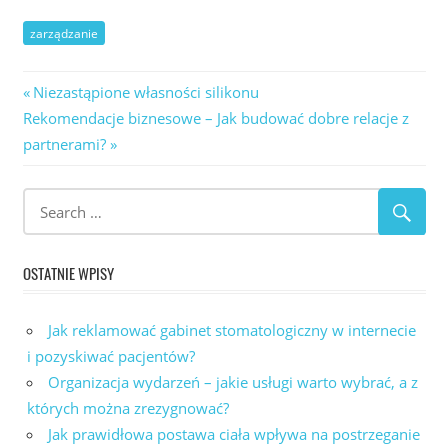
zarządzanie
Nawigacja
Previous
Niezastąpione własności silikonu
Next
Post:
Rekomendacje biznesowe – Jak budować dobre relacje z
wpisu
Post:
partnerami?
OSTATNIE WPISY
Jak reklamować gabinet stomatologiczny w internecie
i pozyskiwać pacjentów?
Organizacja wydarzeń – jakie usługi warto wybrać, a z
których można zrezygnować?
Jak prawidłowa postawa ciała wpływa na postrzeganie