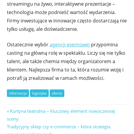
streamingu na żywo, interaktywne prezentacje –
technologia może podnieść wartość wydarzenia.
Firmy inwestujące w innowacje często dostarczają nie
tylko usługę, ale doświadczenie.
Ostatecznie wybór
agencji eventowej
przypomina
casting na główną rolę w spektaklu. Liczy się nie tylko
talent, ale także chemia między organizatorem a
klientem. Najlepsza firma to ta, która rozumie wizję i
potrafi ją zrealizować w ramach możliwości.
informacja
logistyka
oferta
Nawigacja
Previous
Kurtyna teatralna – kluczowy element nowoczesnej
Post:
sceny
wpisu
Next
Tradycyjny sklep czy e-commerce – która strategia
Post: