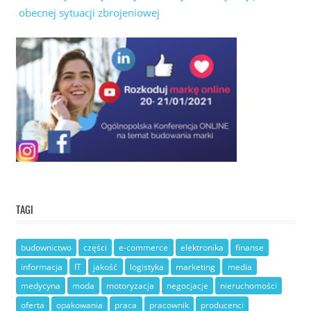
obecnej sytuacji zbrojeniowej
TAGI
budownictwo
części
e-commerce
elektronika
finanse
informacja
IT
jakość
logistyka
marketing
media
medycyna
moda
motoryzacja
negocjacje
nieruchomości
oferta
opakowania
praca
pracownik
producenci