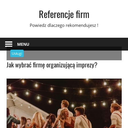
Skip
Referencje firm
to
content
Powiedz dlaczego rekomendujesz !
MENU
Usługi
Jak wybrać firmę organizującą imprezy?