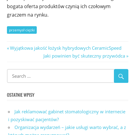
bogata oferta produktów czynią ich czołowym
graczem na rynku.
przemysł ciężki
Nawigacja
Previous
Wyjątkowa jakość łożysk hybrydowych CeramicSpeed
Post:
Next
Jaki powinien być skuteczny przywódca
wpisu
Post:
OSTATNIE WPISY
Jak reklamować gabinet stomatologiczny w internecie
i pozyskiwać pacjentów?
Organizacja wydarzeń – jakie usługi warto wybrać, a z