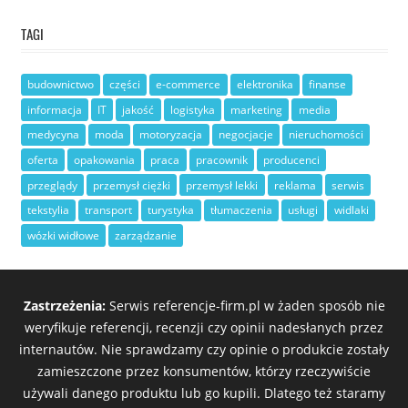
TAGI
budownictwo
części
e-commerce
elektronika
finanse
informacja
IT
jakość
logistyka
marketing
media
medycyna
moda
motoryzacja
negocjacje
nieruchomości
oferta
opakowania
praca
pracownik
producenci
przeglądy
przemysł ciężki
przemysł lekki
reklama
serwis
tekstylia
transport
turystyka
tłumaczenia
usługi
widlaki
wózki widłowe
zarządzanie
Zastrzeżenia:
Serwis referencje-firm.pl w żaden sposób nie
weryfikuje referencji, recenzji czy opinii nadesłanych przez
internautów. Nie sprawdzamy czy opinie o produkcie zostały
zamieszczone przez konsumentów, którzy rzeczywiście
używali danego produktu lub go kupili. Dlatego też staramy