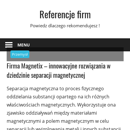
Skip
Referencje firm
to
content
Powiedz dlaczego rekomendujesz !
MENU
Przemysł
Firma Magnetix – innowacyjne rozwiązania w
dziedzinie separacji magnetycznej
Separacja magnetyczna to proces fizycznego
oddzielania substancji opartego na ich różnych
właściwościach magnetycznych. Wykorzystuje ona
zjawisko oddziaływań między materiałami
magnetycznymi a polem magnetycznym w celu
separacji lub wyizolowania metali i innych substancji