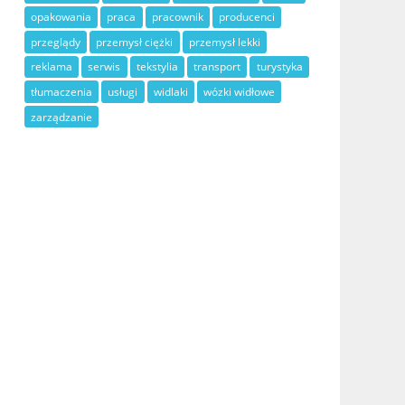
opakowania
praca
pracownik
producenci
przeglądy
przemysł ciężki
przemysł lekki
reklama
serwis
tekstylia
transport
turystyka
tłumaczenia
usługi
widlaki
wózki widłowe
zarządzanie