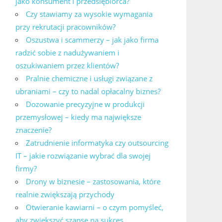
jako konsument i przedsiębiorca?
Czy stawiamy za wysokie wymagania
przy rekrutacji pracowników?
Oszustwa i scammerzy – jak jako firma
radzić sobie z nadużywaniem i
oszukiwaniem przez klientów?
Pralnie chemiczne i usługi związane z
ubraniami – czy to nadal opłacalny biznes?
Dozowanie precyzyjne w produkcji
przemysłowej – kiedy ma największe
znaczenie?
Zatrudnienie informatyka czy outsourcing
IT – jakie rozwiązanie wybrać dla swojej
firmy?
Drony w biznesie – zastosowania, które
realnie zwiększają przychody
Otwieranie kawiarni – o czym pomyśleć,
aby zwiększyć szanse na sukces