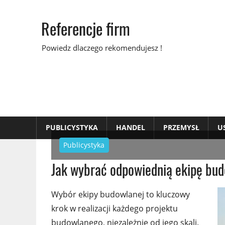
Skip
to
Referencje firm
content
Powiedz dlaczego rekomendujesz !
PUBLICYSTYKA
HANDEL
PRZEMYSŁ
U
Publicystyka
Jak wybrać odpowiednią ekipę bu
Wybór ekipy budowlanej to kluczowy
krok w realizacji każdego projektu
budowlanego, niezależnie od jego skali.