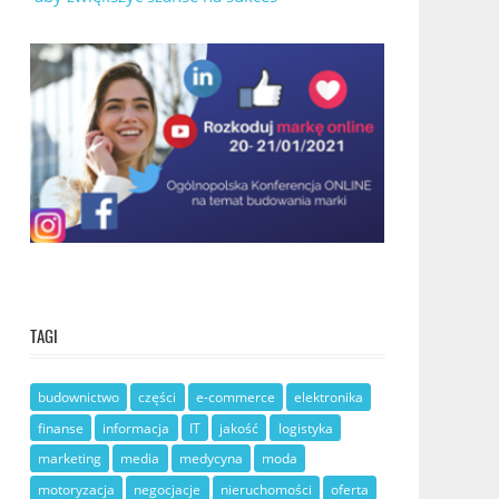
TAGI
budownictwo
części
e-commerce
elektronika
finanse
informacja
IT
jakość
logistyka
marketing
media
medycyna
moda
motoryzacja
negocjacje
nieruchomości
oferta