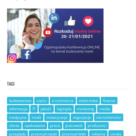
TAGI
budownictwo
części
e-commerce
elektronika
finanse
informacja
IT
jakość
logistyka
marketing
media
medycyna
moda
motoryzacja
negocjacje
nieruchomości
oferta
opakowania
praca
pracownik
producenci
przeglądy
przemysł ciężki
przemysł lekki
reklama
serwis