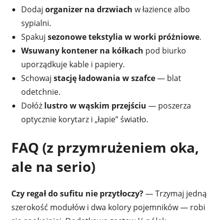
Dodaj
organizer na drzwiach
w łazience albo
sypialni.
Spakuj
sezonowe tekstylia w worki próżniowe
.
Wsuwany kontener na kółkach
pod biurko
uporządkuje kable i papiery.
Schowaj
stację ładowania w szafce
— blat
odetchnie.
Dołóż
lustro w wąskim przejściu
— poszerza
optycznie korytarz i „łapie” światło.
FAQ (z przymrużeniem oka,
ale na serio)
Czy regał do sufitu nie przytłoczy?
— Trzymaj jedną
szerokość modułów i dwa kolory pojemników — robi