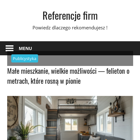
Skip
Referencje firm
to
content
Powiedz dlaczego rekomendujesz !
MENU
Publicystyka
Małe mieszkanie, wielkie możliwości — felieton o
metrach, które rosną w pionie