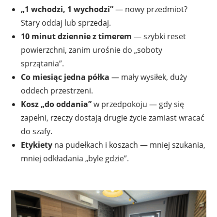
„1 wchodzi, 1 wychodzi”
— nowy przedmiot?
Stary oddaj lub sprzedaj.
10 minut dziennie z timerem
— szybki reset
powierzchni, zanim urośnie do „soboty
sprzątania”.
Co miesiąc jedna półka
— mały wysiłek, duży
oddech przestrzeni.
Kosz „do oddania”
w przedpokoju — gdy się
zapełni, rzeczy dostają drugie życie zamiast wracać
do szafy.
Etykiety
na pudełkach i koszach — mniej szukania,
mniej odkładania „byle gdzie”.