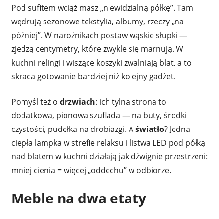
Pod sufitem wciąż masz „niewidzialną półkę”. Tam
wędrują sezonowe tekstylia, albumy, rzeczy „na
później”. W narożnikach postaw wąskie słupki —
zjedzą centymetry, które zwykle się marnują. W
kuchni relingi i wiszące koszyki zwalniają blat, a to
skraca gotowanie bardziej niż kolejny gadżet.
Pomyśl też o
drzwiach
: ich tylna strona to
dodatkowa, pionowa szuflada — na buty, środki
czystości, pudełka na drobiazgi. A
światło
? Jedna
ciepła lampka w strefie relaksu i listwa LED pod półką
nad blatem w kuchni działają jak dźwignie przestrzeni:
mniej cienia = więcej „oddechu” w odbiorze.
Meble na dwa etaty