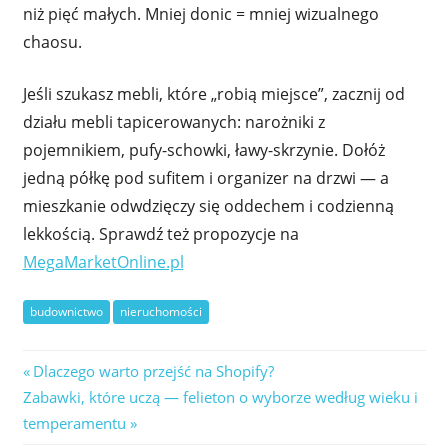
niż pięć małych. Mniej donic = mniej wizualnego
chaosu.
Jeśli szukasz mebli, które „robią miejsce”, zacznij od
działu mebli tapicerowanych: narożniki z
pojemnikiem, pufy-schowki, ławy-skrzynie. Dołóż
jedną półkę pod sufitem i organizer na drzwi — a
mieszkanie odwdzięczy się oddechem i codzienną
lekkością. Sprawdź też propozycje na
MegaMarketOnline.pl
budownictwo
nieruchomości
Nawigacja
Previous
Dlaczego warto przejść na Shopify?
Next
Post:
Zabawki, które uczą — felieton o wyborze według wieku i
wpisu
Post:
temperamentu