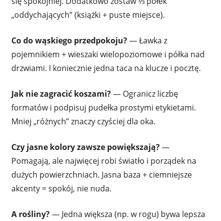
się spokojniej. Dodatkowo zostaw ⅓ półek
„oddychających” (książki + puste miejsce).
Co do wąskiego przedpokoju?
— Ławka z
pojemnikiem + wieszaki wielopoziomowe i półka nad
drzwiami. I koniecznie jedna taca na klucze i pocztę.
Jak nie zagracić koszami?
— Ogranicz liczbę
formatów i podpisuj pudełka prostymi etykietami.
Mniej „różnych” znaczy czyściej dla oka.
Czy jasne kolory zawsze powiększają?
—
Pomagają, ale najwięcej robi światło i porządek na
dużych powierzchniach. Jasna baza + ciemniejsze
akcenty = spokój, nie nuda.
A rośliny?
— Jedna większa (np. w rogu) bywa lepsza