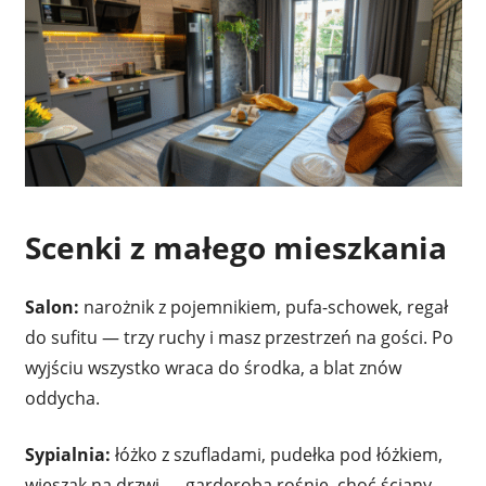
Scenki z małego mieszkania
Salon:
narożnik z pojemnikiem, pufa-schowek, regał
do sufitu — trzy ruchy i masz przestrzeń na gości. Po
wyjściu wszystko wraca do środka, a blat znów
oddycha.
Sypialnia:
łóżko z szufladami, pudełka pod łóżkiem,
wieszak na drzwi — garderoba rośnie, choć ściany