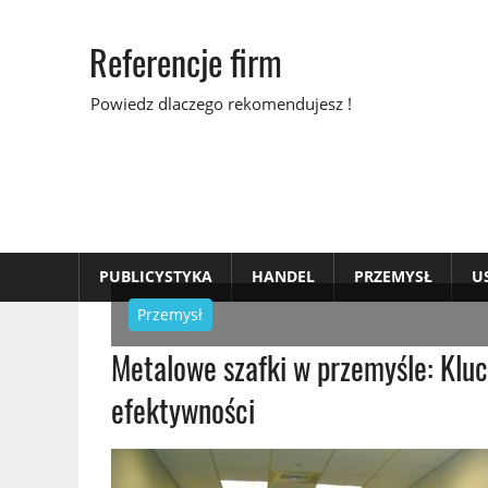
Skip
to
Referencje firm
content
Powiedz dlaczego rekomendujesz !
PUBLICYSTYKA
HANDEL
PRZEMYSŁ
U
Przemysł
Metalowe szafki w przemyśle: Kluc
efektywności