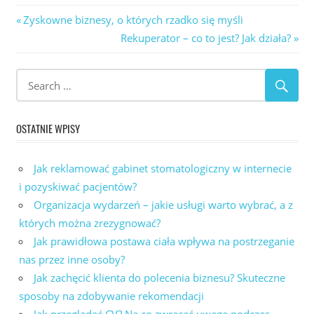
Nawigacja
Previous
Zyskowne biznesy, o których rzadko się myśli
Post:
Next
Rekuperator – co to jest? Jak działa?
wpisu
Post:
OSTATNIE WPISY
Jak reklamować gabinet stomatologiczny w internecie
i pozyskiwać pacjentów?
Organizacja wydarzeń – jakie usługi warto wybrać, a z
których można zrezygnować?
Jak prawidłowa postawa ciała wpływa na postrzeganie
nas przez inne osoby?
Jak zachęcić klienta do polecenia biznesu? Skuteczne
sposoby na zdobywanie rekomendacji
Jak przeglądać CV? Na co zwracać uwagę podczas