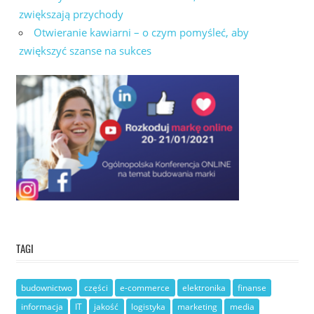
zwiększają przychody
Otwieranie kawiarni – o czym pomyśleć, aby
zwiększyć szanse na sukces
TAGI
budownictwo
części
e-commerce
elektronika
finanse
informacja
IT
jakość
logistyka
marketing
media