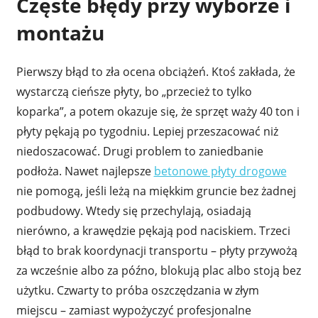
Częste błędy przy wyborze i
montażu
Pierwszy błąd to zła ocena obciążeń. Ktoś zakłada, że
wystarczą cieńsze płyty, bo „przecież to tylko
koparka”, a potem okazuje się, że sprzęt waży 40 ton i
płyty pękają po tygodniu. Lepiej przeszacować niż
niedoszacować. Drugi problem to zaniedbanie
podłoża. Nawet najlepsze
betonowe płyty drogowe
nie pomogą, jeśli leżą na miękkim gruncie bez żadnej
podbudowy. Wtedy się przechylają, osiadają
nierówno, a krawędzie pękają pod naciskiem. Trzeci
błąd to brak koordynacji transportu – płyty przywożą
za wcześnie albo za późno, blokują plac albo stoją bez
użytku. Czwarty to próba oszczędzania w złym
miejscu – zamiast wypożyczyć profesjonalne