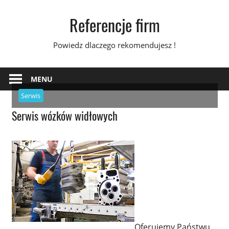
Skip
Referencje firm
to
content
Powiedz dlaczego rekomendujesz !
MENU
Serwis
Serwis wózków widłowych
Oferujemy Państwu