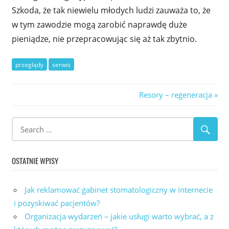
Szkoda, że tak niewielu młodych ludzi zauważa to, że
w tym zawodzie mogą zarobić naprawdę duże
pieniądze, nie przepracowując się aż tak zbytnio.
przeglądy
serwis
Nawigacja
Next
Resory – regeneracja
Post:
wpisu
OSTATNIE WPISY
Jak reklamować gabinet stomatologiczny w internecie
i pozyskiwać pacjentów?
Organizacja wydarzeń – jakie usługi warto wybrać, a z