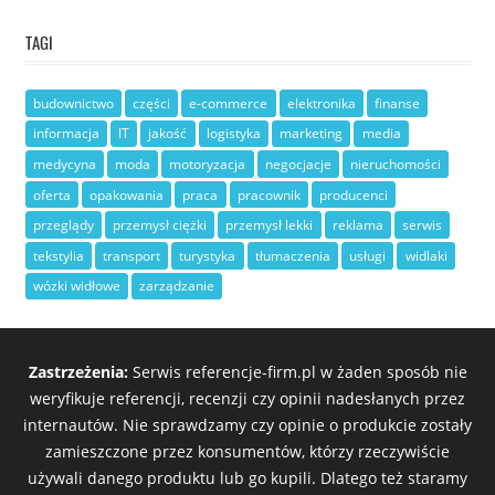
TAGI
budownictwo
części
e-commerce
elektronika
finanse
informacja
IT
jakość
logistyka
marketing
media
medycyna
moda
motoryzacja
negocjacje
nieruchomości
oferta
opakowania
praca
pracownik
producenci
przeglądy
przemysł ciężki
przemysł lekki
reklama
serwis
tekstylia
transport
turystyka
tłumaczenia
usługi
widlaki
wózki widłowe
zarządzanie
Zastrzeżenia:
Serwis referencje-firm.pl w żaden sposób nie
weryfikuje referencji, recenzji czy opinii nadesłanych przez
internautów. Nie sprawdzamy czy opinie o produkcie zostały
zamieszczone przez konsumentów, którzy rzeczywiście
używali danego produktu lub go kupili. Dlatego też staramy