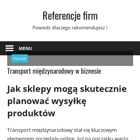
Skip
Referencje firm
to
content
Powiedz dlaczego rekomendujesz !
MENU
Handel
Transport międzynarodowy w biznesie
Jak sklepy mogą skutecznie
planować wysyłkę
produktów
Transport międzynarodowy stał się kluczowym
elementem sprzedaży online. Już na początku warto