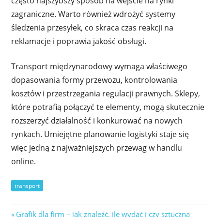
często najszybszy sposób na wejście na rynki
zagraniczne. Warto również wdrożyć systemy
śledzenia przesyłek, co skraca czas reakcji na
reklamacje i poprawia jakość obsługi.
Transport międzynarodowy wymaga właściwego
dopasowania formy przewozu, kontrolowania
kosztów i przestrzegania regulacji prawnych. Sklepy,
które potrafią połączyć te elementy, mogą skutecznie
rozszerzyć działalność i konkurować na nowych
rynkach. Umiejętne planowanie logistyki staje się
więc jedną z najważniejszych przewag w handlu
online.
transport
Nawigacja
Previous
Grafik dla firm – jak znaleźć, ile wydać i czy sztuczna