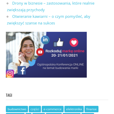
Drony w biznesie – zastosowania, które realnie
zwiększają przychody
Otwieranie kawiarni – o czym pomyśleć, aby
zwiększyć szanse na sukces
TAGI
budownictwo
części
e-commerce
elektronika
finanse