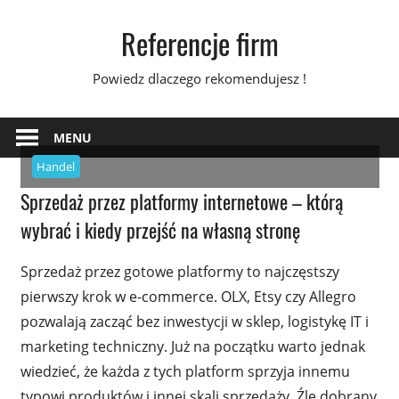
Skip
Referencje firm
to
content
Powiedz dlaczego rekomendujesz !
MENU
Handel
Sprzedaż przez platformy internetowe – którą
wybrać i kiedy przejść na własną stronę
Sprzedaż przez gotowe platformy to najczęstszy
pierwszy krok w e-commerce. OLX, Etsy czy Allegro
pozwalają zacząć bez inwestycji w sklep, logistykę IT i
marketing techniczny. Już na początku warto jednak
wiedzieć, że każda z tych platform sprzyja innemu
typowi produktów i innej skali sprzedaży. Źle dobrany