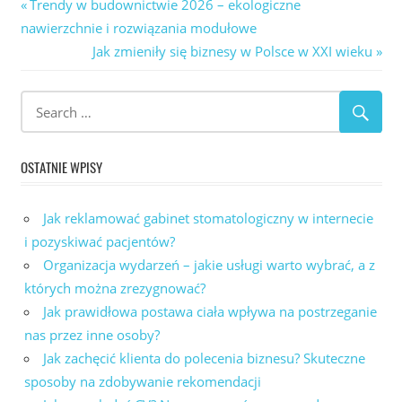
Nawigacja
Previous
Trendy w budownictwie 2026 – ekologiczne
Post:
nawierzchnie i rozwiązania modułowe
wpisu
Next
Jak zmieniły się biznesy w Polsce w XXI wieku
Post:
OSTATNIE WPISY
Jak reklamować gabinet stomatologiczny w internecie
i pozyskiwać pacjentów?
Organizacja wydarzeń – jakie usługi warto wybrać, a z
których można zrezygnować?
Jak prawidłowa postawa ciała wpływa na postrzeganie
nas przez inne osoby?
Jak zachęcić klienta do polecenia biznesu? Skuteczne
sposoby na zdobywanie rekomendacji