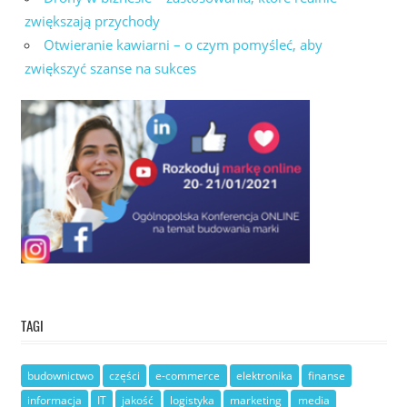
zwiększają przychody
Otwieranie kawiarni – o czym pomyśleć, aby
zwiększyć szanse na sukces
TAGI
budownictwo
części
e-commerce
elektronika
finanse
informacja
IT
jakość
logistyka
marketing
media