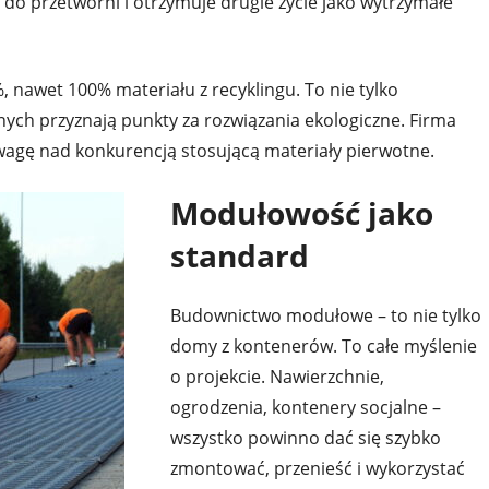
do przetwórni i otrzymuje drugie życie jako wytrzymałe
, nawet 100% materiału z recyklingu. To nie tylko
nych przyznają punkty za rozwiązania ekologiczne. Firma
wagę nad konkurencją stosującą materiały pierwotne.
Modułowość jako
standard
Budownictwo modułowe – to nie tylko
domy z kontenerów. To całe myślenie
o projekcie. Nawierzchnie,
ogrodzenia, kontenery socjalne –
wszystko powinno dać się szybko
zmontować, przenieść i wykorzystać