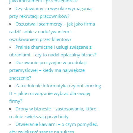
jako konsument i przedsiębiorca?
Czy stawiamy za wysokie wymagania
przy rekrutacji pracowników?
Oszustwa i scammerzy – jak jako firma
radzić sobie z nadużywaniem i
oszukiwaniem przez klientów?
Pralnie chemiczne i usługi związane z
ubraniami – czy to nadal opłacalny biznes?
Dozowanie precyzyjne w produkcji
przemysłowej – kiedy ma największe
znaczenie?
Zatrudnienie informatyka czy outsourcing
IT – jakie rozwiązanie wybrać dla swojej
firmy?
Drony w biznesie – zastosowania, które
realnie zwiększają przychody
Otwieranie kawiarni – o czym pomyśleć,
aby zwiększyć szanse na sukces