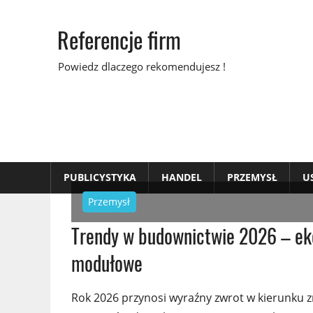
Skip
to
Referencje firm
content
Powiedz dlaczego rekomendujesz !
PUBLICYSTYKA
HANDEL
PRZEMYSŁ
U
Przemysł
Trendy w budownictwie 2026 – eko
modułowe
Rok 2026 przynosi wyraźny zwrot w kierunku