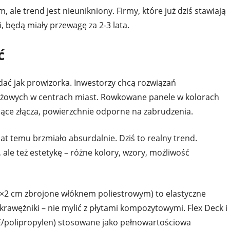
 ale trend jest nieunikniony. Firmy, które już dziś stawiają
 będą miały przewagę za 2-3 lata.
ć
ać jak prowizorka. Inwestorzy chcą rozwiązań
stiżowych w centrach miast. Rowkowane panele w kolorach
ce złącza, powierzchnie odporne na zabrudzenia.
lat temu brzmiało absurdalnie. Dziś to realny trend.
 ale też estetykę – różne kolory, wzory, możliwość
×2 cm zbrojone włóknem poliestrowym) to elastyczne
 krawężniki – nie mylić z płytami kompozytowymi. Flex Deck i
PE/polipropylen) stosowane jako pełnowartościowa