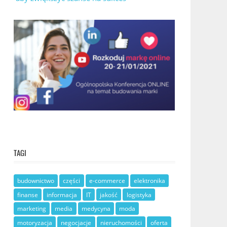
TAGI
budownictwo
części
e-commerce
elektronika
finanse
informacja
IT
jakość
logistyka
marketing
media
medycyna
moda
motoryzacja
negocjacje
nieruchomości
oferta