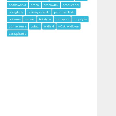
opakowania
praca
pracownik
producenci
przeglądy
przemysł ciężki
przemysł lekki
reklama
serwis
tekstylia
transport
turystyka
tłumaczenia
usługi
widlaki
wózki widłowe
zarządzanie