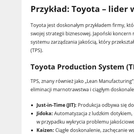
Przykład: Toyota – lider
Toyota jest doskonałym przykładem firmy, któ
swojej strategii biznesowej. Japoński koncern
systemu zarządzania jakością, który przekszta
(TPS).
Toyota Production System (T
TPS, znany również jako „Lean Manufacturing”,
eliminacji marnotrawstwa i ciągłym doskonal
Just-in-Time (JIT):
Produkcja odbywa się dokł
Jidoka:
Automatyzacja z ludzkim dotykiem, 
w przypadku wykrycia problemu jakościow
Kaizen:
Ciągłe doskonalenie, zachęcanie w