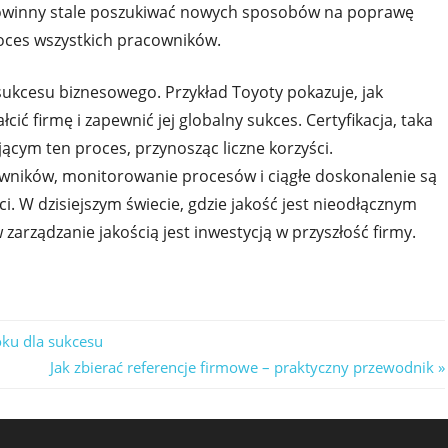
 powinny stale poszukiwać nowych sposobów na poprawę
roces wszystkich pracowników.
sukcesu biznesowego. Przykład Toyoty pokazuje, jak
cić firmę i zapewnić jej globalny sukces. Certyfikacja, taka
ącym ten proces, przynosząc liczne korzyści.
wników, monitorowanie procesów i ciągłe doskonalenie są
. W dzisiejszym świecie, gdzie jakość jest nieodłącznym
arządzanie jakością jest inwestycją w przyszłość firmy.
oku dla sukcesu
Next
Jak zbierać referencje firmowe – praktyczny przewodnik
Post: