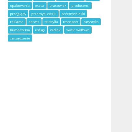
opakowania
praca
pracownik
producenci
przeglądy
przemysł ciężki
przemysł lekki
reklama
serwis
tekstylia
transport
turystyka
tłumaczenia
usługi
widlaki
wózki widłowe
zarządzanie