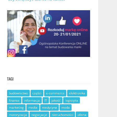
TAGI
budownictwo
części
e-commerce
elektronika
finanse
informacja
IT
jakość
logistyka
marketing
media
medycyna
moda
motoryzacja
negocjacje
nieruchomości
oferta