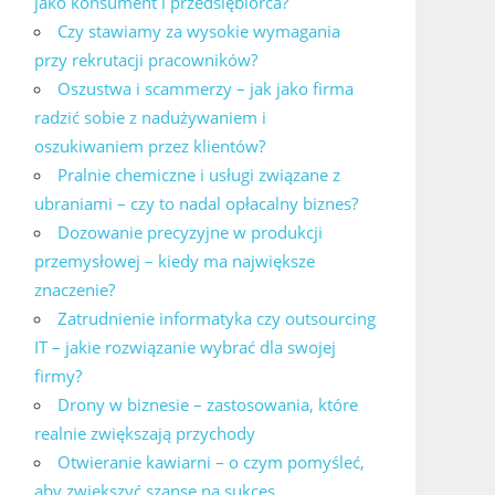
jako konsument i przedsiębiorca?
Czy stawiamy za wysokie wymagania
przy rekrutacji pracowników?
Oszustwa i scammerzy – jak jako firma
radzić sobie z nadużywaniem i
oszukiwaniem przez klientów?
Pralnie chemiczne i usługi związane z
ubraniami – czy to nadal opłacalny biznes?
Dozowanie precyzyjne w produkcji
przemysłowej – kiedy ma największe
znaczenie?
Zatrudnienie informatyka czy outsourcing
IT – jakie rozwiązanie wybrać dla swojej
firmy?
Drony w biznesie – zastosowania, które
realnie zwiększają przychody
Otwieranie kawiarni – o czym pomyśleć,
aby zwiększyć szanse na sukces