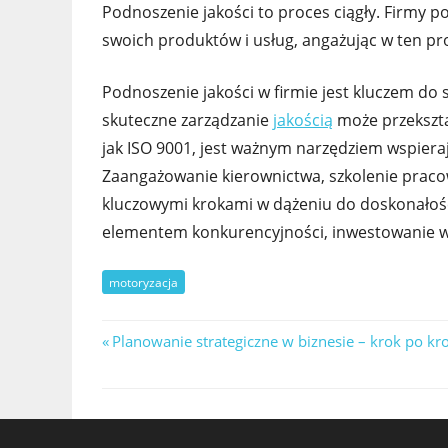
Podnoszenie jakości to proces ciągły. Firmy
swoich produktów i usług, angażując w ten p
Podnoszenie jakości w firmie jest kluczem do 
skuteczne zarządzanie
jakością
może przekształ
jak ISO 9001, jest ważnym narzędziem wspieraj
Zaangażowanie kierownictwa, szkolenie praco
kluczowymi krokami w dążeniu do doskonałości
elementem konkurencyjności, inwestowanie w z
motoryzacja
Nawigacja
Previous
Planowanie strategiczne w biznesie – krok po kr
Post:
wpisu