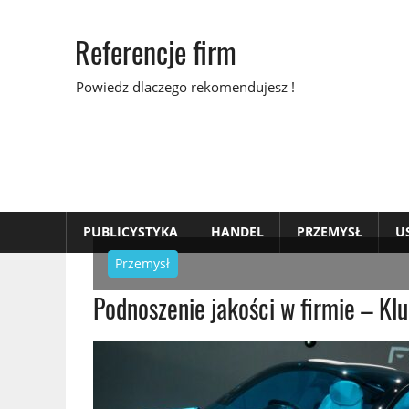
Skip
to
Referencje firm
content
Powiedz dlaczego rekomendujesz !
PUBLICYSTYKA
HANDEL
PRZEMYSŁ
U
Przemysł
Podnoszenie jakości w firmie – Kl