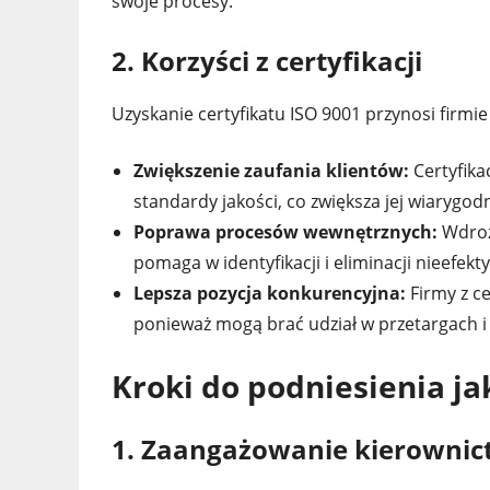
swoje procesy.
2. Korzyści z certyfikacji
Uzyskanie certyfikatu ISO 9001 przynosi firmie w
Zwiększenie zaufania klientów:
Certyfika
standardy jakości, co zwiększa jej wiarygod
Poprawa procesów wewnętrznych:
Wdroż
pomaga w identyfikacji i eliminacji nieefe
Lepsza pozycja konkurencyjna:
Firmy z c
ponieważ mogą brać udział w przetargach i z
Kroki do podniesienia ja
1. Zaangażowanie kierowni