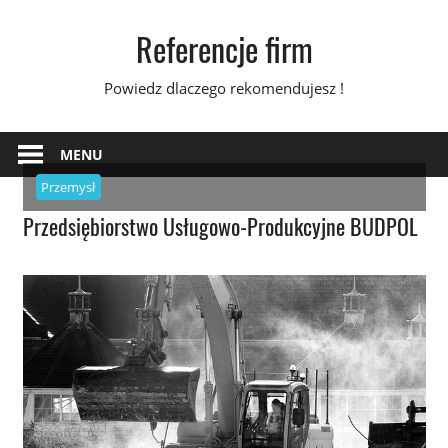
Skip
Referencje firm
to
content
Powiedz dlaczego rekomendujesz !
MENU
Przemysł
Przedsiębiorstwo Usługowo-Produkcyjne BUDPOL