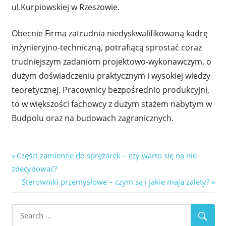
ul.Kurpiowskiej w Rzeszowie.
Obecnie Firma zatrudnia niedyskwalifikowaną kadrę
inżynieryjno-techniczną, potrafiącą sprostać coraz
trudniejszym zadaniom projektowo-wykonawczym, o
dużym doświadczeniu praktycznym i wysokiej wiedzy
teoretycznej. Pracownicy bezpośrednio produkcyjni,
to w większości fachowcy z dużym stażem nabytym w
Budpolu oraz na budowach zagranicznych.
Nawigacja
Previous
Części zamienne do sprężarek – czy warto się na nie
Post:
zdecydować?
wpisu
Next
Sterowniki przemysłowe – czym są i jakie mają zalety?
Post: