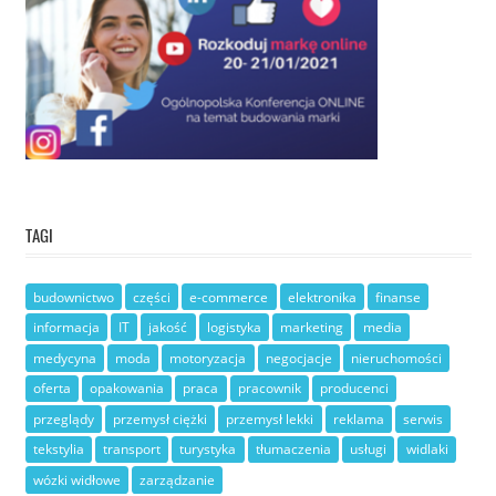
TAGI
budownictwo
części
e-commerce
elektronika
finanse
informacja
IT
jakość
logistyka
marketing
media
medycyna
moda
motoryzacja
negocjacje
nieruchomości
oferta
opakowania
praca
pracownik
producenci
przeglądy
przemysł ciężki
przemysł lekki
reklama
serwis
tekstylia
transport
turystyka
tłumaczenia
usługi
widlaki
wózki widłowe
zarządzanie