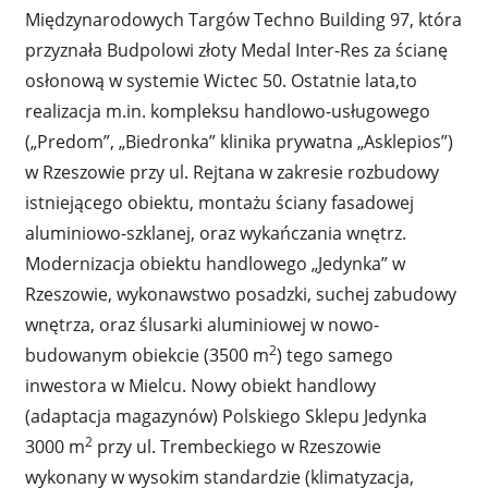
Międzynarodowych Targów Techno Building 97, która
przyznała Budpolowi złoty Medal Inter-Res za ścianę
osłonową w systemie Wictec 50. Ostatnie lata,to
realizacja m.in. kompleksu handlowo-usługowego
(„Predom”, „Biedronka” klinika prywatna „Asklepios”)
w Rzeszowie przy ul. Rejtana w zakresie rozbudowy
istniejącego obiektu, montażu ściany fasadowej
aluminiowo-szklanej, oraz wykańczania wnętrz.
Modernizacja obiektu handlowego „Jedynka” w
Rzeszowie, wykonawstwo posadzki, suchej zabudowy
wnętrza, oraz ślusarki aluminiowej w nowo-
2
budowanym obiekcie (3500 m
) tego samego
inwestora w Mielcu. Nowy obiekt handlowy
(adaptacja magazynów) Polskiego Sklepu Jedynka
2
3000 m
przy ul. Trembeckiego w Rzeszowie
wykonany w wysokim standardzie (klimatyzacja,