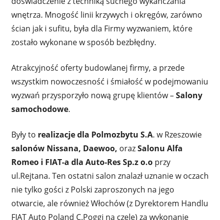
doświadczenie z techniką suchego wykańczania
wnętrza. Mnogość linii krzywych i okręgów, zarówno
ścian jak i sufitu, była dla Firmy wyzwaniem, które
zostało wykonane w sposób bezbłędny.
Atrakcyjność oferty budowlanej firmy, a przede
wszystkim nowoczesność i śmiałość w podejmowaniu
wyzwań przysporzyło nową grupę klientów –
Salony
samochodowe
.
Były to
realizacje dla Polmozbytu S.A
. w Rzeszowie
salonów Nissana, Daewoo,
oraz
Salonu Alfa
Romeo i FIAT-a dla Auto-Res Sp.z o.o
przy
ul.Rejtana. Ten ostatni salon znalazł uznanie w oczach
nie tylko gości z Polski zaproszonych na jego
otwarcie, ale również Włochów (z Dyrektorem Handlu
FIAT Auto Poland C.Poggi na czele) za wykonanie