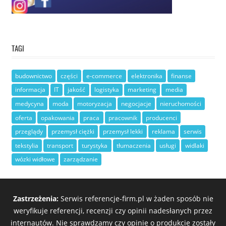
TAGI
budownictwo
części
e-commerce
elektronika
finanse
informacja
IT
jakość
logistyka
marketing
media
medycyna
moda
motoryzacja
negocjacje
nieruchomości
oferta
opakowania
praca
pracownik
producenci
przeglądy
przemysł ciężki
przemysł lekki
reklama
serwis
tekstylia
transport
turystyka
tłumaczenia
usługi
widlaki
wózki widłowe
zarządzanie
Zastrzeżenia:
Serwis referencje-firm.pl w żaden sposób nie
weryfikuje referencji, recenzji czy opinii nadesłanych przez
internautów. Nie sprawdzamy czy opinie o produkcie zostały