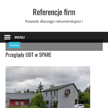
Skip
Referencje firm
to
content
Powiedz dlaczego rekomendujesz !
MENU
Serwis
Przeglądy UDT w SPARE