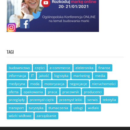
TAGI
budownictwo
części
e-commerce
elektronika
finanse
informacja
IT
jakość
logistyka
marketing
media
medycyna
moda
motoryzacja
negocjacje
nieruchomości
oferta
opakowania
praca
pracownik
producenci
przeglądy
przemysł ciężki
przemysł lekki
serwis
tekstylia
transport
turystyka
tłumaczenia
usługi
widlaki
wózki widłowe
zarządzanie