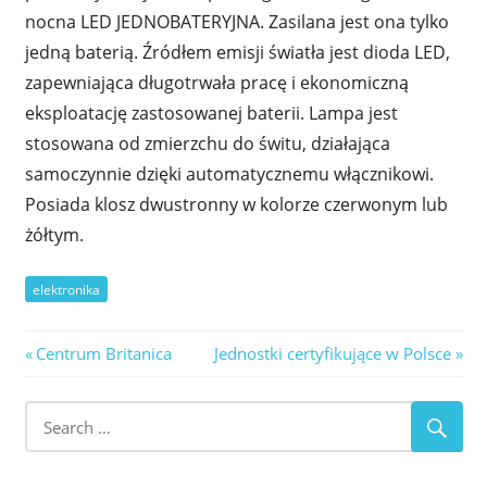
nocna LED JEDNOBATERYJNA. Zasilana jest ona tylko
jedną baterią. Źródłem emisji światła jest dioda LED,
zapewniająca długotrwała pracę i ekonomiczną
eksploatację zastosowanej baterii. Lampa jest
stosowana od zmierzchu do świtu, działająca
samoczynnie dzięki automatycznemu włącznikowi.
Posiada klosz dwustronny w kolorze czerwonym lub
żółtym.
elektronika
Nawigacja
Previous
Next
Centrum Britanica
Jednostki certyfikujące w Polsce
Post:
Post:
wpisu