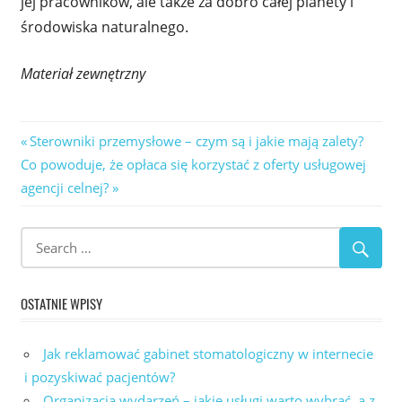
jej pracowników, ale także za dobro całej planety i
środowiska naturalnego.
Materiał zewnętrzny
Nawigacja
Previous
Sterowniki przemysłowe – czym są i jakie mają zalety?
Next
Post:
Co powoduje, że opłaca się korzystać z oferty usługowej
wpisu
Post:
agencji celnej?
OSTATNIE WPISY
Jak reklamować gabinet stomatologiczny w internecie
i pozyskiwać pacjentów?
Organizacja wydarzeń – jakie usługi warto wybrać, a z