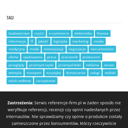
TAGI
budownictwo
części
e-commerce
elektronika
finanse
informacja
IT
jakość
logistyka
marketing
media
medycyna
moda
motoryzacja
negocjacje
nieruchomości
oferta
opakowania
praca
pracownik
producenci
przeglądy
przemysł ciężki
przemysł lekki
reklama
serwis
tekstylia
transport
turystyka
tłumaczenia
usługi
widlaki
wózki widłowe
zarządzanie
Zastrzeżenia:
Serwis referencje-firm.pl w żaden sposób nie
weryfikuje referencji, recenzji czy opinii nadesłanych przez
internautów. Nie sprawdzamy czy opinie o produkcie zostały
zamieszczone przez konsumentów, którzy rzeczywiście