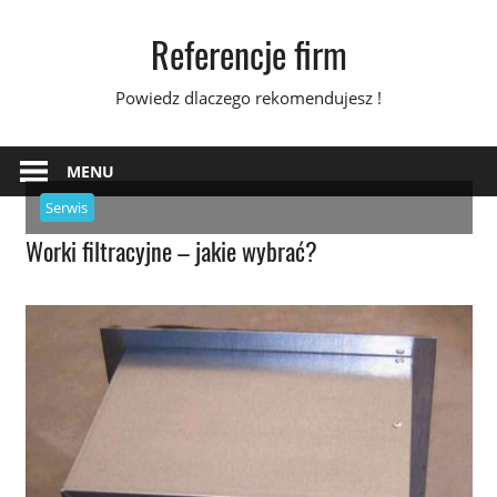
Skip
Referencje firm
to
content
Powiedz dlaczego rekomendujesz !
MENU
Serwis
Worki filtracyjne – jakie wybrać?