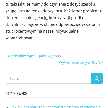
tu taki fakt, że mamy do czynienia z dosyć szeroką
grupą firm na rynku do wyboru. Każdy bez problemu
dobierze sobie agencję, która z racji profilu
działalności będzie w stanie odpowiedzieć w stopniu
stuprocentowym na nasze indywidualne
zapotrzebowanie.
Nawigacja
Previous
Worki filtracyjne – jakie wybrać?
Post:
Next
Wytwornice pary STIGEN
wpisu
Post:
OSTATNIE WPISY
Jak reklamować gabinet stomatologiczny w internecie