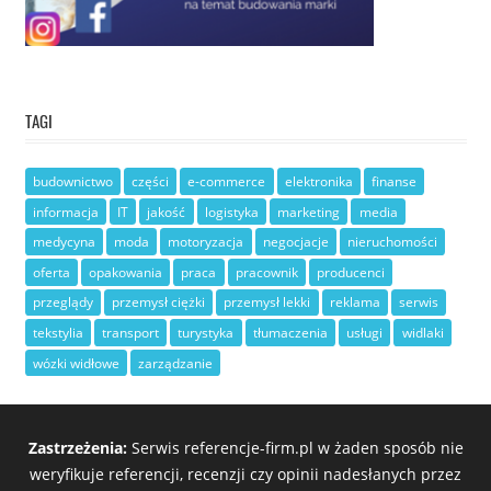
TAGI
budownictwo
części
e-commerce
elektronika
finanse
informacja
IT
jakość
logistyka
marketing
media
medycyna
moda
motoryzacja
negocjacje
nieruchomości
oferta
opakowania
praca
pracownik
producenci
przeglądy
przemysł ciężki
przemysł lekki
reklama
serwis
tekstylia
transport
turystyka
tłumaczenia
usługi
widlaki
wózki widłowe
zarządzanie
Zastrzeżenia:
Serwis referencje-firm.pl w żaden sposób nie
weryfikuje referencji, recenzji czy opinii nadesłanych przez