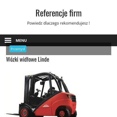
Skip
Referencje firm
to
content
Powiedz dlaczego rekomendujesz !
MENU
Przemysł
Wózki widłowe Linde