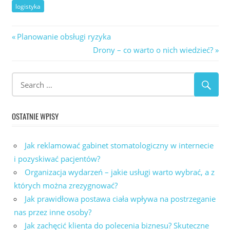
logistyka
Nawigacja
Previous
Planowanie obsługi ryzyka
Post:
Next
Drony – co warto o nich wiedzieć?
wpisu
Post:
OSTATNIE WPISY
Jak reklamować gabinet stomatologiczny w internecie
i pozyskiwać pacjentów?
Organizacja wydarzeń – jakie usługi warto wybrać, a z
których można zrezygnować?
Jak prawidłowa postawa ciała wpływa na postrzeganie
nas przez inne osoby?
Jak zachęcić klienta do polecenia biznesu? Skuteczne