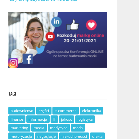
TAGI
budownictwo
części
e-commerce
elektronika
finanse
informacja
IT
jakość
logistyka
marketing
media
medycyna
moda
motoryzacja
negocjacje
nieruchomości
oferta