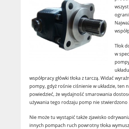
wszyst
ograni
Najważn
współp
Tłok d
w spe
pompy.
układu
współpracy główki tłoka z tarczą. Widać wyraź
pompy, gdyż rośnie ciśnienie w układzie, ten
powiedzieć, że wydajność smarowania dostoso
używania tego rodzaju pomp nie stwierdzono 
Nie może tu wystąpić także zjawisko odrywania
innych pompach ruch powrotny tłoka wymusza