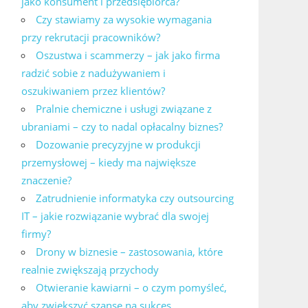
jako konsument i przedsiębiorca?
Czy stawiamy za wysokie wymagania
przy rekrutacji pracowników?
Oszustwa i scammerzy – jak jako firma
radzić sobie z nadużywaniem i
oszukiwaniem przez klientów?
Pralnie chemiczne i usługi związane z
ubraniami – czy to nadal opłacalny biznes?
Dozowanie precyzyjne w produkcji
przemysłowej – kiedy ma największe
znaczenie?
Zatrudnienie informatyka czy outsourcing
IT – jakie rozwiązanie wybrać dla swojej
firmy?
Drony w biznesie – zastosowania, które
realnie zwiększają przychody
Otwieranie kawiarni – o czym pomyśleć,
aby zwiększyć szanse na sukces