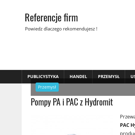
Skip
to
Referencje firm
content
Powiedz dlaczego rekomendujesz !
PUBLICYSTYKA
HANDEL
PRZEMYSŁ
U
Przemysł
Pompy PA i PAC z Hydromit
Przew
PAC
H
produc