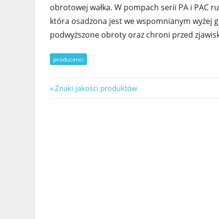
obrotowej wałka. W pompach serii PA i PAC ru
która osadzona jest we wspomnianym wyżej gn
podwyższone obroty oraz chroni przed zjawisk
producenci
Nawigacja
Previous
Znaki jakości produktów
Post:
wpisu