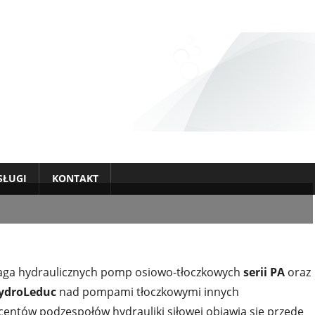
SŁUGI
KONTAKT
aga hydraulicznych pomp osiowo-tłoczkowych
serii PA
oraz
ydroLeduc
nad pompami tłoczkowymi innych
entów podzespołów hydrauliki siłowej objawia się przede