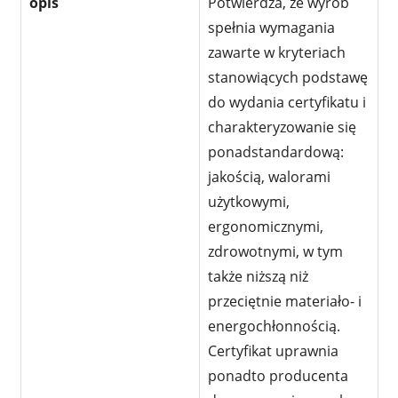
opis
Potwierdza, że wyrób
spełnia wymagania
zawarte w kryteriach
stanowiących podstawę
do wydania certyfikatu i
charakteryzowanie się
ponadstandardową:
jakością, walorami
użytkowymi,
ergonomicznymi,
zdrowotnymi, w tym
także niższą niż
przeciętnie materiało- i
energochłonnością.
Certyfikat uprawnia
ponadto producenta