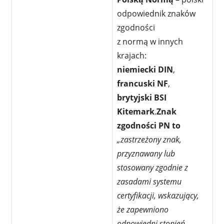
odpowiednik znaków
zgodności
z normą w innych
krajach:
niemiecki DIN
,
francuski NF
,
brytyjski BSI
Kitemark
.
Znak
zgodności PN to
„zastrzeżony znak,
przyznawany lub
stosowany zgodnie z
zasadami systemu
certyfikacji, wskazujący,
że zapewniono
odpowiedni stopień