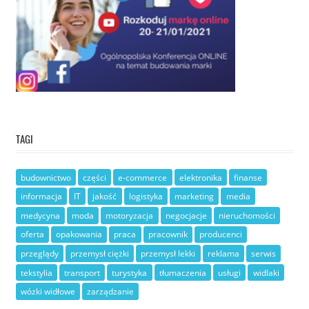
TAGI
budownictwo
części
e-commerce
elektronika
finanse
informacja
IT
jakość
logistyka
marketing
media
medycyna
moda
motoryzacja
negocjacje
nieruchomości
oferta
opakowania
praca
pracownik
producenci
przeglądy
przemysł ciężki
przemysł lekki
reklama
serwis
tekstylia
transport
turystyka
tłumaczenia
usługi
widlaki
wózki widłowe
zarządzanie