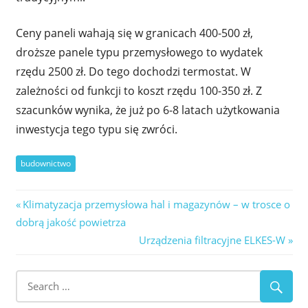
Ceny paneli wahają się w granicach 400-500 zł,
droższe panele typu przemysłowego to wydatek
rzędu 2500 zł. Do tego dochodzi termostat. W
zależności od funkcji to koszt rzędu 100-350 zł. Z
szacunków wynika, że już po 6-8 latach użytkowania
inwestycja tego typu się zwróci.
budownictwo
Nawigacja
Previous
Klimatyzacja przemysłowa hal i magazynów – w trosce o
Post:
dobrą jakość powietrza
wpisu
Next
Urządzenia filtracyjne ELKES-W
Post: