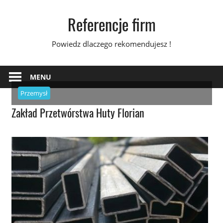
Skip
Referencje firm
to
content
Powiedz dlaczego rekomendujesz !
MENU
Przemysł
Zakład Przetwórstwa Huty Florian