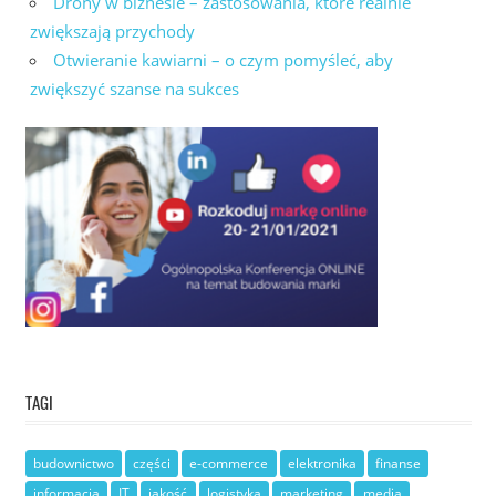
Drony w biznesie – zastosowania, które realnie
zwiększają przychody
Otwieranie kawiarni – o czym pomyśleć, aby
zwiększyć szanse na sukces
TAGI
budownictwo
części
e-commerce
elektronika
finanse
informacja
IT
jakość
logistyka
marketing
media