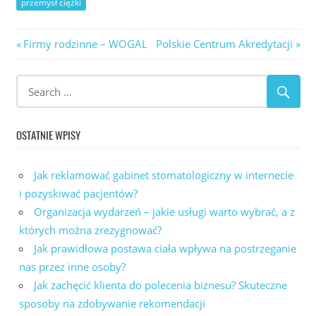
przemysł ciężki
Nawigacja
Previous
Next
Firmy rodzinne – WOGAL
Polskie Centrum Akredytacji
Post:
Post:
wpisu
OSTATNIE WPISY
Jak reklamować gabinet stomatologiczny w internecie
i pozyskiwać pacjentów?
Organizacja wydarzeń – jakie usługi warto wybrać, a z
których można zrezygnować?
Jak prawidłowa postawa ciała wpływa na postrzeganie
nas przez inne osoby?
Jak zachęcić klienta do polecenia biznesu? Skuteczne
sposoby na zdobywanie rekomendacji