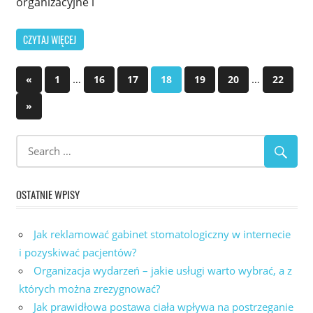
organizacyjne i
CZYTAJ WIĘCEJ
Stronicowanie
Previous
…
…
«
1
16
17
18
19
20
22
Posts
wpisów
Next
»
Posts
OSTATNIE WPISY
Jak reklamować gabinet stomatologiczny w internecie
i pozyskiwać pacjentów?
Organizacja wydarzeń – jakie usługi warto wybrać, a z
których można zrezygnować?
Jak prawidłowa postawa ciała wpływa na postrzeganie