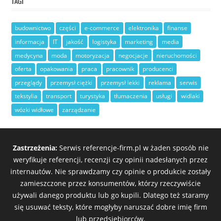
TAGI
budownictwo
części
e-commerce
elektronika
finanse
informacja
IT
jakość
logistyka
marketing
media
medycyna
moda
motoryzacja
negocjacje
nieruchomości
oferta
opakowania
praca
pracownik
producenci
przeglądy
przemysł ciężki
przemysł lekki
reklama
serwis
tekstylia
transport
turystyka
tłumaczenia
usługi
widlaki
wózki widłowe
zarządzanie
Zastrzeżenia:
Serwis referencje-firm.pl w żaden sposób nie
weryfikuje referencji, recenzji czy opinii nadesłanych przez
internautów. Nie sprawdzamy czy opinie o produkcie zostały
zamieszczone przez konsumentów, którzy rzeczywiście
używali danego produktu lub go kupili. Dlatego też staramy
się usuwać teksty, które mogłyby naruszać dobre imię firm
lub przedsiębiorców.